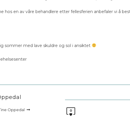
me hos en av våre behandlere etter fellesferien anbefaler vi å bes
ig sommer med lave skuldre og sol i ansiktet
nehelsesenter
Oppedal
Tine Oppedal
0