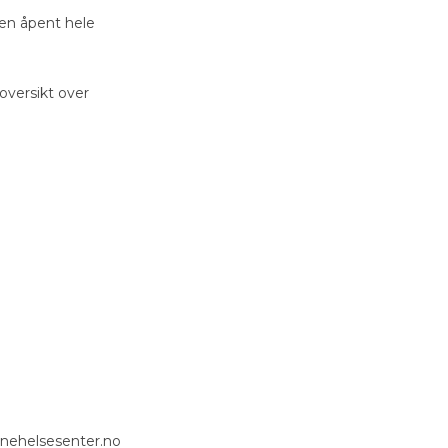
ken åpent hele
 oversikt over
innehelsesenter.no