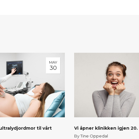
MAY
30
ultralydjordmor til vårt
Vi åpner klinikken igjen 20. 
By
Tine Oppedal