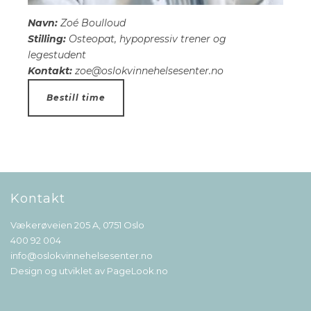
Navn:
Zoé Boulloud
Stilling:
Osteopat, hypopressiv trener og
legestudent
Kontakt:
zoe@oslokvinnehelsesenter.no
Bestill time
Kontakt
Vækerøveien 205 A, 0751 Oslo
400 92 004
info@oslokvinnehelsesenter.no
Design og utviklet av
PageLook.no