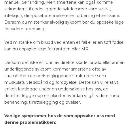
manuell behandling. Men smertene kan også komme
sekundært til underliggende sykdommer som svulst,
infeksjon, slimposebetennelse eller forbening etter skade.
Dersom du mistenker alvorlig sykdom bør du oppsøke lege
for videre utredning.
Ved mistanke om brudd ved enten et fall eller en tøff fødsel
kan du oppsøke lege for røntgen eller MR.
Dersom det ikke er funn av direkte skade, brudd eller annen
underliggende sykdom kommer smertene ofte av
stramheter i de omkringliggende strukturene som
muskulatur, leddbånd og fordøyelse. Dette kan vi relativt
enkelt kartlegge under en undersøkelse hos oss, og
deretter legge opp en plan for hvordan vi går videre med
behandling, tilrettelegging og øvelser.
Vanlige symptomer hos de som oppsøker oss med
denne problematikken: