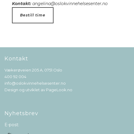
Kontakt:
angelina@oslokvinnehelsesenter.no
Bestill time
Kontakt
Vækerøveien 205 A, 0751 Oslo
400 92 004
info@oslokvinnehelsesenter.no
Design og utviklet av
PageLook.no
Nyhetsbrev
E-post: