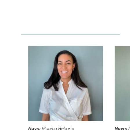
Navn:
Monica Beharie
Navn:
A