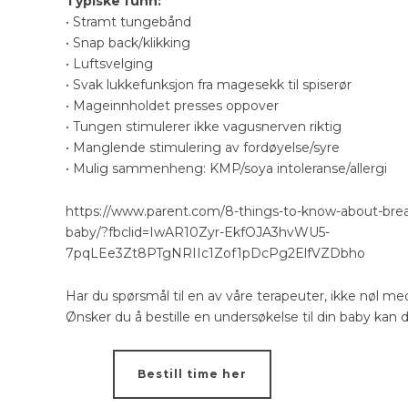
Typiske funn:
• Stramt tungebånd
• Snap back/klikking
• Luftsvelging
• Svak lukkefunksjon fra magesekk til spiserør
• Mageinnholdet presses oppover
• Tungen stimulerer ikke vagusnerven riktig
• Manglende stimulering av fordøyelse/syre
• Mulig sammenheng: KMP/soya intoleranse/allergi
https://www.parent.com/8-things-to-know-about-brea
baby/?fbclid=IwAR10Zyr-EkfOJA3hvWU5-
7pqLEe3Zt8PTgNRIIc1Zof1pDcPg2ElfVZDbho
Har du spørsmål til en av våre terapeuter, ikke nøl me
Ønsker du å bestille en undersøkelse til din baby kan d
Bestill time her