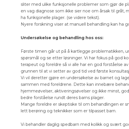
sliter med ulike funksjonelle problemer som gjør de plag
en vag diagnose som ikke sier noe om årsak til gråt, m
ha funksjonelle plager. (se videre tekst).
Nyere forskning viser at manuell behandling kan ha g
Undersøkelse og behandling hos oss:
Første timen går ut på å kartlegge problematikken, u
spørsmål og se etter løsninger. Vi har fokus på god
terapeut og foreldre så vi alle har en god forståelse av
grunnen til at vi setter av god tid ved første konsultas
Vi vil deretter gjøre en undersøkelse av barnet og la
sammen med foreldrene. Dette kan innebære behandl
hjemmeøvelser, aktiveringsøvelser og ikke minst, god
bedre forståelse rundt deres barns plager.
Mange foreldre er skeptiske til om behandlingen er sme
lett berøring og teknikker som er tilpasset barn.
Vi behandler daglig spedbarn med kolikk og svært god