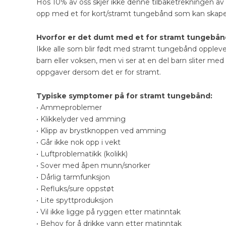
Hos 10% av oss skjer ikke denne tilbaketrekningen a
opp med et for kort/stramt tungebånd som kan skape
Hvorfor er det dumt med et for stramt tungebå
Ikke alle som blir født med stramt tungebånd opplev
barn eller voksen, men vi ser at en del barn sliter m
oppgaver dersom det er for stramt.
Typiske symptomer på for stramt tungebånd:
• Ammeproblemer
• Klikkelyder ved amming
• Klipp av brystknoppen ved amming
• Går ikke nok opp i vekt
• Luftproblematikk (kolikk)
• Sover med åpen munn/snorker
• Dårlig tarmfunksjon
• Refluks/sure oppstøt
• Lite spyttproduksjon
• Vil ikke ligge på ryggen etter matinntak
• Behov for å drikke vann etter matinntak