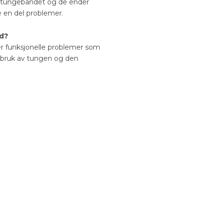
v tungebåndet og de ender
 en del problemer.
nd?
er funksjonelle problemer som
ed bruk av tungen og den