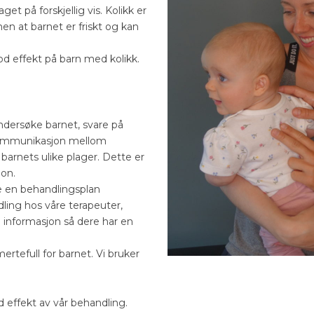
et på forskjellig vis. Kolikk er
en at barnet er friskt og kan
od effekt på barn med kolikk.
ndersøke barnet, svare på
 kommunikasjon mellom
 barnets ulike plager. Dette er
jon.
ge en behandlingsplan
ing hos våre terapeuter,
 informasjon så dere har en
rtefull for barnet. Vi bruker
 effekt av vår behandling.