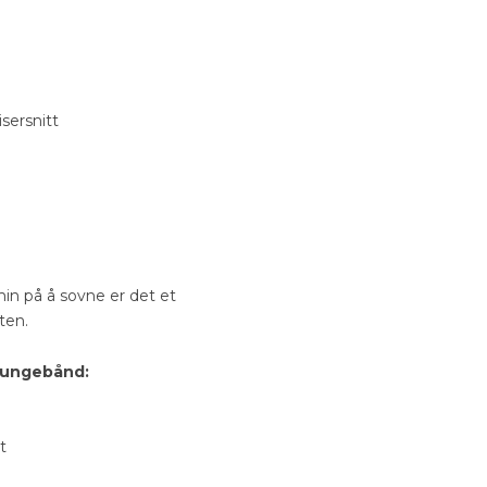
sersnitt
min på å sovne er det et
ten.
 tungebånd:
t