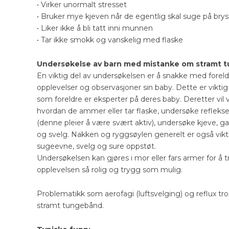
• Virker unormalt stresset
• Bruker mye kjeven når de egentlig skal suge på br
• Liker ikke å bli tatt inni munnen
• Tar ikke smokk og vanskelig med flaske
Undersøkelse av barn med mistanke om stramt t
En viktig del av undersøkelsen er å snakke med forel
opplevelser og observasjoner sin baby. Dette er viktig
som foreldre er eksperter på deres baby. Deretter vil
hvordan de ammer eller tar flaske, undersøke refleks
(denne pleier å være svært aktiv), undersøke kjeve, g
og svelg. Nakken og ryggsøylen generelt er også viktig
sugeevne, svelg og sure oppstøt.
Undersøkelsen kan gjøres i mor eller fars armer for å 
opplevelsen så rolig og trygg som mulig.
Problematikk som aerofagi (luftsvelging) og reflux tr
stramt tungebånd.