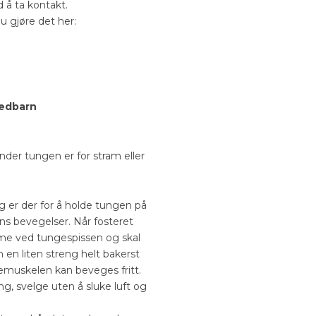
d å ta kontakt.
u gjøre det her:
edbarn
under tungen er for stram eller
 er der for å holde tungen på
ns bevegelser. Når fosteret
mme ved tungespissen og skal
 en liten streng helt bakerst
gemuskelen kan beveges fritt.
ng, svelge uten å sluke luft og