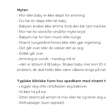
Myter:
• Mor eller baby er ikke skapt for amming
• Du har en slapp eller lat baby
• Babyen ønsker ikke amme fordi den ble tatt med kei
• Mor har for store/for små/for myke bryst
• Babyen har for liten munn eller tunge
• Stramt tungebånd finnes ikke eller gjør ingenting
• Det går over eller de vokser det av seg
• Kolikk går over
• Amming er vondt – herding må til
• «det er slitsom å få baby». Bruker baby mer enn 30 
problem, de skal heller ikke være våkene lenge på nat
Typiske kliniske funn hos spedbarn med stramt
• Legger seg ofte i bro/kaster seg bakover
• Vil ikke ha på lue
• Sitter stramt på armen til mor eller far og lener seg u
• Refluxplager (sure oppstøt)