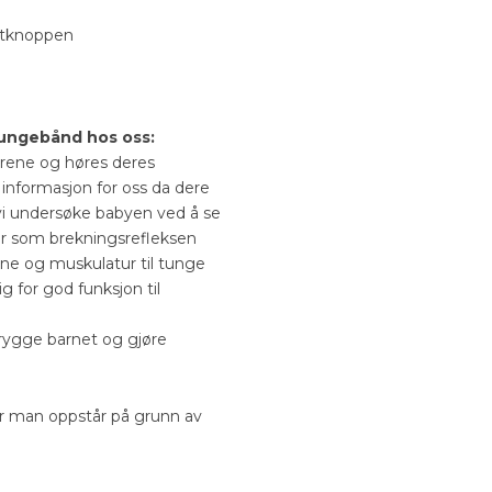
ystknoppen
ungebånd hos oss:
drene og høres deres
 informasjon for oss da dere
 vi undersøke babyen ved å se
er som brekningsrefleksen
ane og muskulatur til tunge
 for god funksjon til
trygge barnet og gjøre
or man oppstår på grunn av