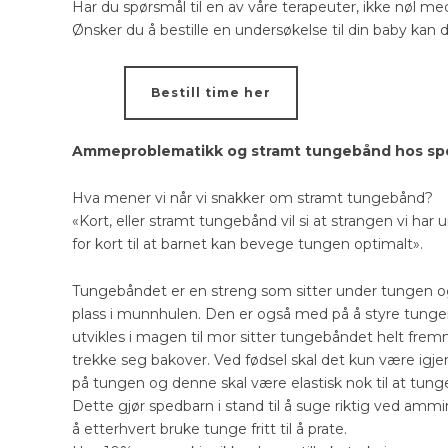
Har du spørsmål til en av våre terapeuter, ikke nøl me
Ønsker du å bestille en undersøkelse til din baby kan d
Bestill time her
Ammeproblematikk og stramt tungebånd hos sp
Hva mener vi når vi snakker om stramt tungebånd?
«Kort, eller stramt tungebånd vil si at strangen vi har 
for kort til at barnet kan bevege tungen optimalt».
Tungebåndet er en streng som sitter under tungen og
plass i munnhulen. Den er også med på å styre tunge
utvikles i magen til mor sitter tungebåndet helt fre
trekke seg bakover. Ved fødsel skal det kun være igjen
på tungen og denne skal være elastisk nok til at tun
Dette gjør spedbarn i stand til å suge riktig ved ammi
å etterhvert bruke tunge fritt til å prate.