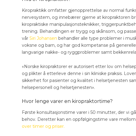
Kiropraktikk omfatter gjenopprettelse av normal funk
nervesystem, og innebærer gjerne at kiropraktoren
kiropraktiske manipulasjonsteknikker, triggerpunktbeh
trening. Behandlingen er trygg og skånsom, og passer 
vår
Siri Johansen
behandler alle type problemer i musk
voksne og barn, og har god kompetanse på generelle 
langvarige nakke- og ryggproblemer samt bekkenrelat
«Norske kiropraktorer er autorisert etter lov om helse
og plikter å etterleve denne i sin kliniske praksis. Loven
sikkerhet for pasienter og kvalitet i helsetjenesten samt
helsepersonell og helsetjenesten».
Hvor lenge varer en kiropraktortime?
Første konsultasjonstime varer i 50 minutter, der vi 
behov. Deretter kan en oppfølgingstime vare mellom 
over timer og priser.