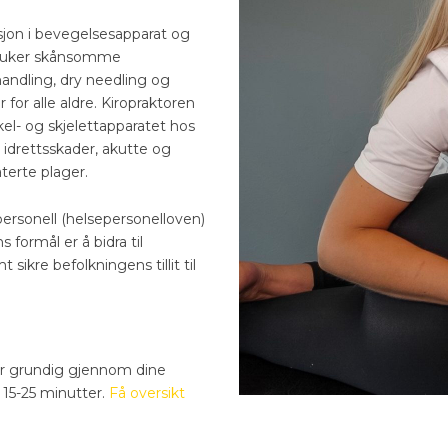
sjon i bevegelsesapparat og
 bruker skånsomme
andling, dry needling og
for alle aldre. Kiropraktoren
el- og skjelettapparatet hos
idrettsskader, akutte og
erte plager.
personell (helsepersonelloven)
s formål er å bidra til
 sikre befolkningens tillit til
går grundig gjennom dine
15-25 minutter.
Få oversikt