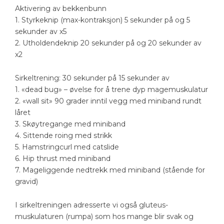
Aktivering av bekkenbunn
1. Styrkeknip (max-kontraksjon) 5 sekunder på og 5
sekunder av x5
2. Utholdendeknip 20 sekunder på og 20 sekunder av
x2
Sirkeltrening: 30 sekunder på 15 sekunder av
1. «dead bug» – øvelse for å trene dyp magemuskulatur
2. «wall sit» 90 grader inntil vegg med miniband rundt
låret
3. Skøytregange med miniband
4. Sittende roing med strikk
5. Hamstringcurl med catslide
6. Hip thrust med miniband
7. Mageliggende nedtrekk med miniband (stående for
gravid)
I sirkeltreningen adresserte vi også gluteus-
muskulaturen (rumpa) som hos mange blir svak og