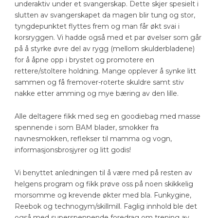
underaktiv under et svangerskap. Dette skjer spesielt i
slutten av svangerskapet da magen blir tung og stor,
tyngdepunktet flyttes frem og man får økt svai i
korsryggen. Vi hadde også med et par øvelser som går
på å styrke øvre del av rygg (mellom skulderbladene)
for å åpne opp i brystet og promotere en
rettere/stoltere holdning. Mange opplever å synke litt
sammen og få fremover-roterte skuldre samt stiv
nakke etter amming og mye bæring av den lille.
Alle deltagere fikk med seg en goodiebag med masse
spennende i som BAM blader, smokker fra
navnesmokken, reflekser til mamma og vogn,
informasjonsbrosjyrer og litt godis!
Vi benyttet anledningen til å være med på resten av
helgens program og fikk prøve oss på noen skikkelig
morsomme og krevende økter med bla. Funkygine,
Reebok og technogym/skillmill. Faglig innhold ble det
også med superspennende foredrag om trening av