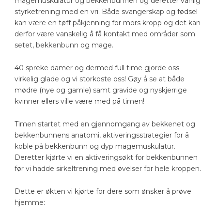
magemuskulatur og bekkenbunnen og deretter vanlig
styrketrening med en vri. Både svangerskap og fødsel
kan være en tøff påkjenning for mors kropp og det kan
derfor være vanskelig å få kontakt med områder som
setet, bekkenbunn og mage.
40 spreke damer og dermed full time gjorde oss
virkelig glade og vi storkoste oss! Gøy å se at både
mødre (nye og gamle) samt gravide og nyskjerrige
kvinner ellers ville være med på timen!
Timen startet med en gjennomgang av bekkenet og
bekkenbunnens anatomi, aktiveringsstrategier for å
koble på bekkenbunn og dyp magemuskulatur.
Deretter kjørte vi en aktiveringsøkt for bekkenbunnen
før vi hadde sirkeltrening med øvelser for hele kroppen.
Dette er økten vi kjørte for dere som ønsker å prøve
hjemme: