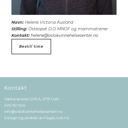
Navn:
Helene Victoria Ausland
Stilling:
Osteopat D.O MNOF og mammatrener
Kontakt:
helene@oslokvinnehelsesenter.no
Bestill time
Kontakt
Vækerøveien 205 A, 0751 Oslo
400 92 004
info@oslokvinnehelsesenter.no
Design og utviklet av
PageLook.no