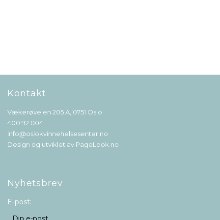
Kontakt
Vækerøveien 205 A, 0751 Oslo
400 92 004
info@oslokvinnehelsesenter.no
Design og utviklet av
PageLook.no
Nyhetsbrev
E-post: