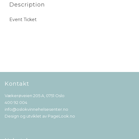
Description
Event Ticket
Kontakt
Vækerøveien 205 A, 0751 Oslo
400 92 004
info@oslokvinnehelsesenter.no
Design og utviklet av
PageLook.no