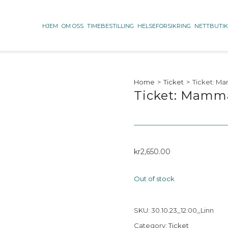
HJEM
OM OSS
TIMEBESTILLING
HELSEFORSIKRING
NETTBUTI
Home
>
Ticket
>
Ticket: Ma
Ticket: Mamma
kr
2,650.00
Out of stock
SKU:
30.10.23_12:00_Linn
Category:
Ticket