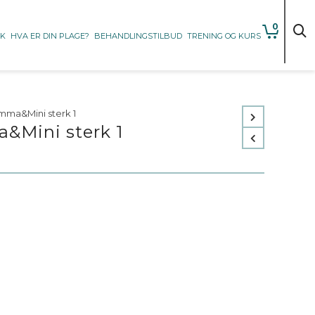
0
KK
HVA ER DIN PLAGE?
BEHANDLINGSTILBUD
TRENING OG KURS
mma&Mini sterk 1
&Mini sterk 1