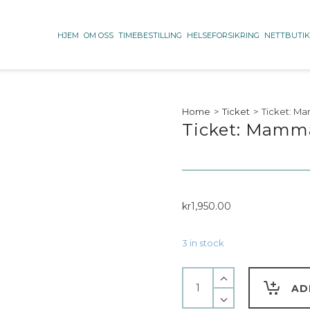
HJEM
OM OSS
TIMEBESTILLING
HELSEFORSIKRING
NETTBUTI
Home
>
Ticket
>
Ticket: Ma
Ticket: Mamma
kr
1,950.00
3 in stock
AD