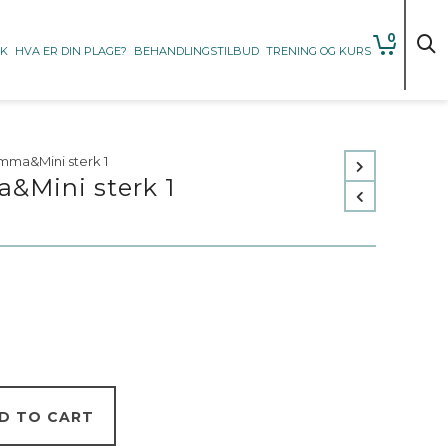
0
KK
HVA ER DIN PLAGE?
BEHANDLINGSTILBUD
TRENING OG KURS
mma&Mini sterk 1
&Mini sterk 1
D TO CART