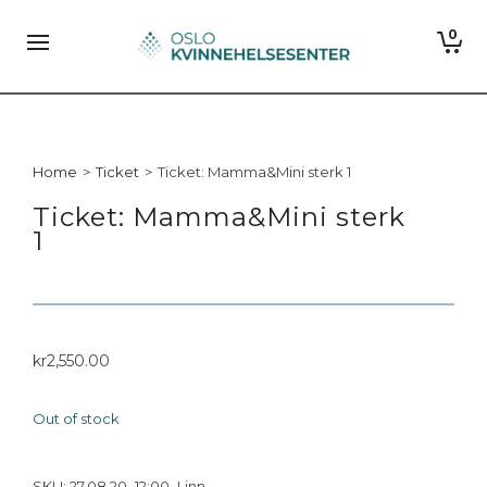
0
Home
>
Ticket
>
Ticket: Mamma&Mini sterk 1
Ticket: Mamma&Mini sterk
1
kr
2,550.00
Out of stock
SKU:
27.08.20_12:00_Linn