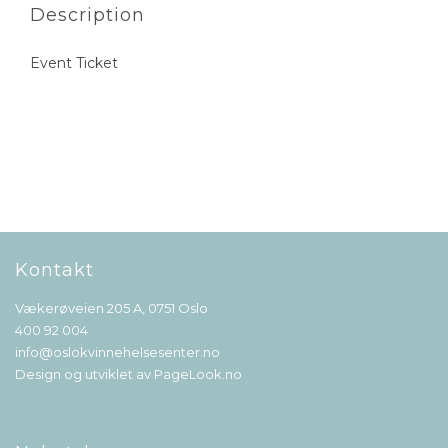
Description
Event Ticket
Kontakt
Vækerøveien 205 A, 0751 Oslo
400 92 004
info@oslokvinnehelsesenter.no
Design og utviklet av
PageLook.no