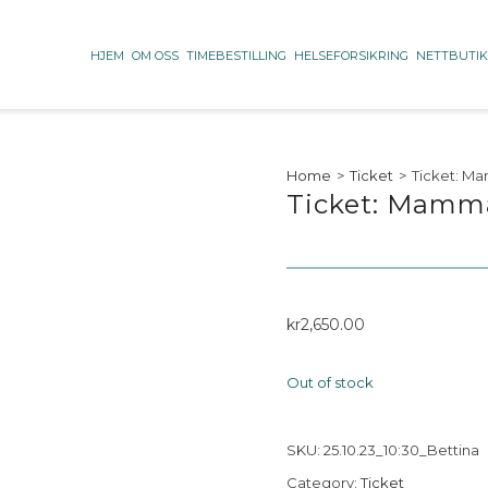
HJEM
OM OSS
TIMEBESTILLING
HELSEFORSIKRING
NETTBUTI
Home
>
Ticket
>
Ticket: Ma
Ticket: Mamma
kr
2,650.00
Out of stock
SKU:
25.10.23_10:30_Bettina
Category:
Ticket