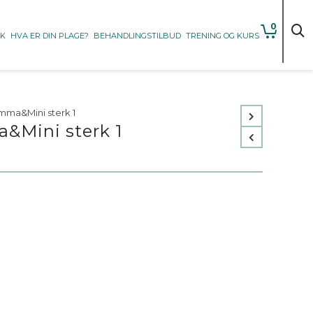
0
KK
HVA ER DIN PLAGE?
BEHANDLINGSTILBUD
TRENING OG KURS
mma&Mini sterk 1
&Mini sterk 1