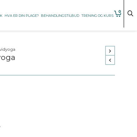
0
KK
HVA ER DIN PLAGE?
BEHANDLINGSTILBUD
TRENING OG KURS
avidyoga
yoga
e