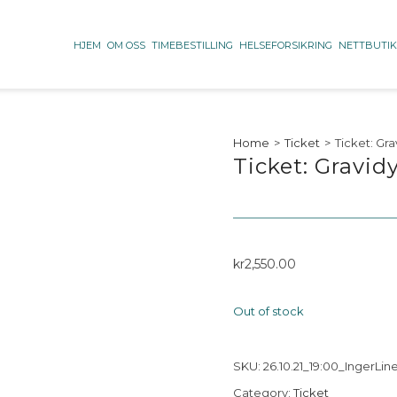
HJEM
OM OSS
TIMEBESTILLING
HELSEFORSIKRING
NETTBUTI
Home
>
Ticket
>
Ticket: Gr
Ticket: Gravid
kr
2,550.00
Out of stock
SKU:
26.10.21_19:00_IngerLin
Category:
Ticket