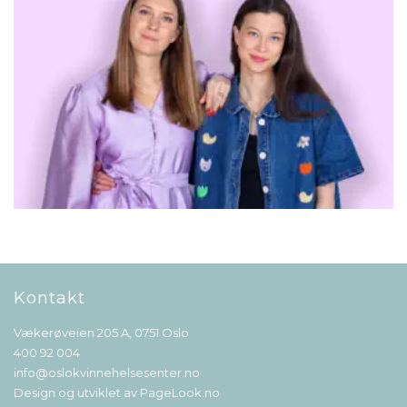
Kontakt
Vækerøveien 205 A, 0751 Oslo
400 92 004
info@oslokvinnehelsesenter.no
Design og utviklet av
PageLook.no