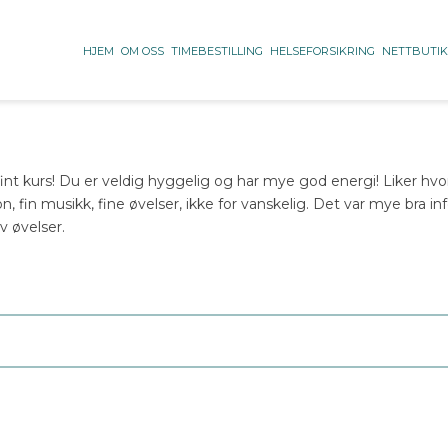
HJEM
OM OSS
TIMEBESTILLING
HELSEFORSIKRING
NETTBUTI
int kurs! Du er veldig hyggelig og har mye god energi! Liker hv
 fin musikk, fine øvelser, ikke for vanskelig. Det var mye bra i
v øvelser.