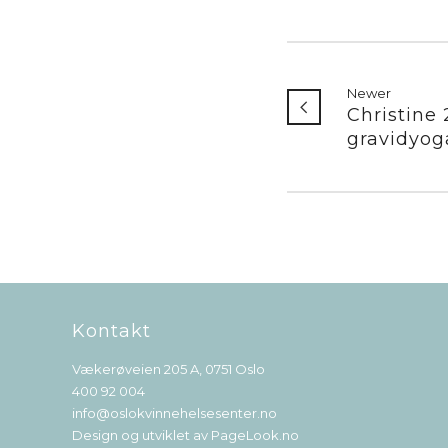
Newer
Christine 
gravidyog
Kontakt
Vækerøveien 205 A, 0751 Oslo
400 92 004
info@oslokvinnehelsesenter.no
Design og utviklet av
PageLook.no