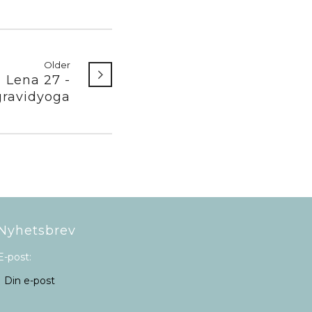
Older
Lena 27 -
gravidyoga
Nyhetsbrev
E-post: