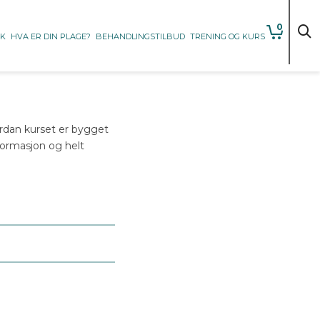
0
KK
HVA ER DIN PLAGE?
BEHANDLINGSTILBUD
TRENING OG KURS
ordan kurset er bygget
nformasjon og helt