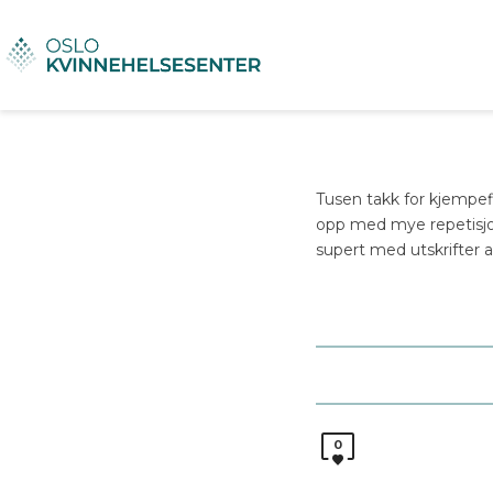
Tusen takk for kjempef
opp med mye repetisjon,
supert med utskrifter a
0