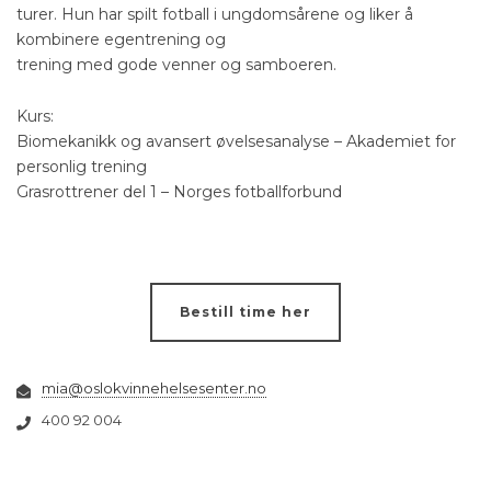
turer. Hun har spilt fotball i ungdomsårene og liker å
kombinere egentrening og
trening med gode venner og samboeren.
Kurs:
Biomekanikk og avansert øvelsesanalyse – Akademiet for
personlig trening
Grasrottrener del 1 – Norges fotballforbund
Bestill time her
mia@oslokvinnehelsesenter.no
400 92 004