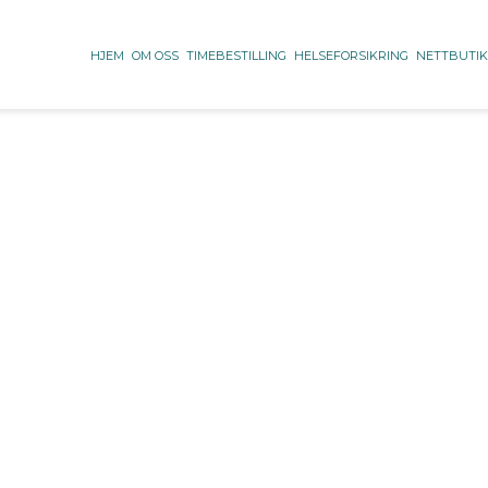
HJEM
OM OSS
TIMEBESTILLING
HELSEFORSIKRING
NETTBUTI