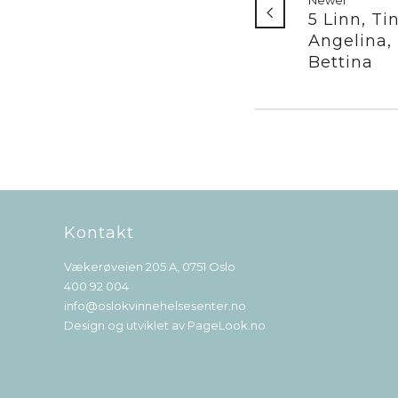
Newer
5 Linn, Ti
Angelina,
Bettina
Kontakt
Vækerøveien 205 A, 0751 Oslo
400 92 004
info@oslokvinnehelsesenter.no
Design og utviklet av
PageLook.no