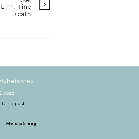
Older
, Linn, Tine
+cath
Nyhetsbrev
E-post: