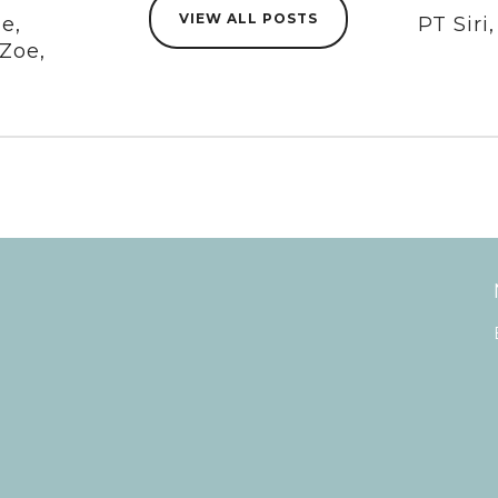
VIEW ALL POSTS
ne,
PT Siri
 Zoe,