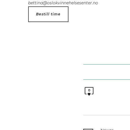
bettina@oslokvinnehelsesenter.no
Bestill time
0