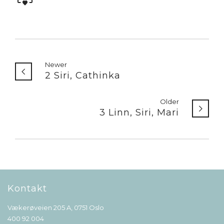
Newer
2 Siri, Cathinka
Older
3 Linn, Siri, Mari
Kontakt
Vækerøveien 205 A, 0751 Oslo
400 92 004