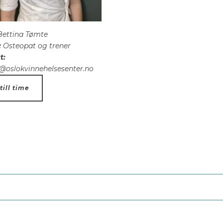
ettina Tømte
:
Osteopat og trener
t:
@oslokvinnehelsesenter.no
till time