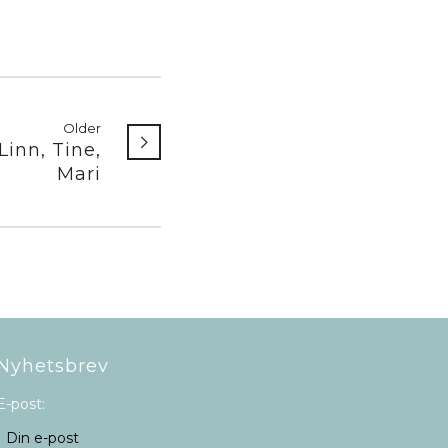
Older
 Linn, Tine,
Mari
Nyhetsbrev
E-post: