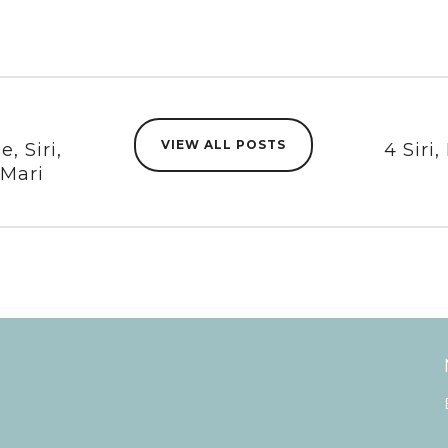
VIEW ALL POSTS
e, Siri,
4 Siri,
 Mari