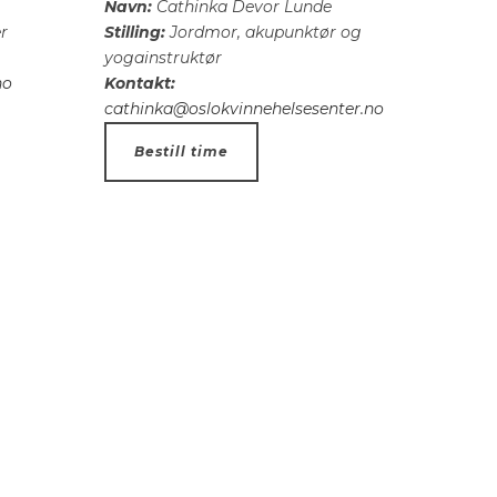
Navn:
Cathinka Devor Lunde
r
Stilling:
Jordmor, akupunktør og
yogainstruktør
no
Kontakt:
cathinka@oslokvinnehelsesenter.no
Bestill time