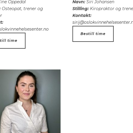
ine Oppedal
Navn:
Siri Johansen
:
Osteopat, trener og
Stilling:
Kiropraktor og trene
r
Kontakt:
t:
sirij@oslokvinnehelsesenter.
lokvinnehelsesenter.no
Bestill time
till time