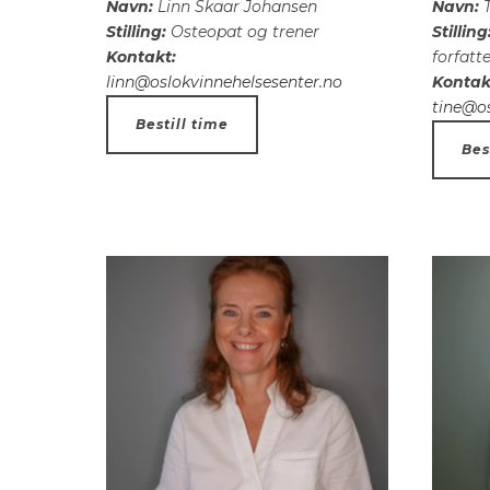
Navn:
Linn Skaar Johansen
Navn:
T
Stilling:
Osteopat og trener
Stilling
Kontakt:
forfatte
linn@oslokvinnehelsesenter.no
Kontak
tine@os
Bestill time
Bes