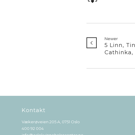
Newer
5 Linn, Tin
Cathinka,
Kontakt
Vækerøveien 205 A, 0751 Oslo
400 92 004