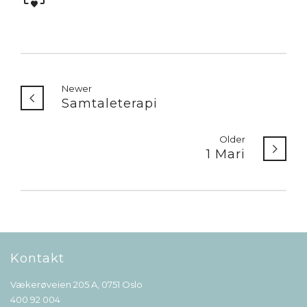
Newer
Samtaleterapi
Older
1 Mari
Kontakt
Vækerøveien 205 A, 0751 Oslo
400 92 004