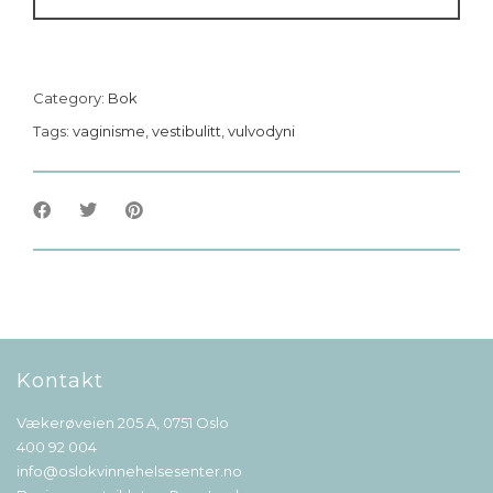
Category:
Bok
Tags:
vaginisme
,
vestibulitt
,
vulvodyni
Kontakt
Vækerøveien 205 A, 0751 Oslo
400 92 004
info@oslokvinnehelsesenter.no