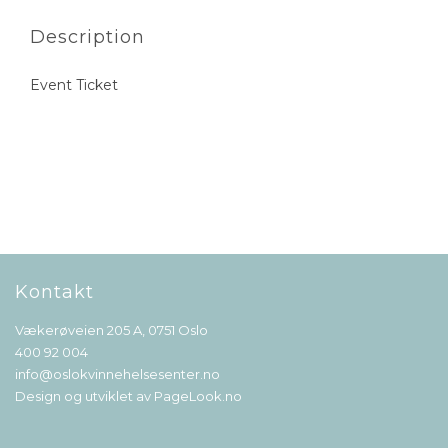
Description
Event Ticket
Kontakt
Vækerøveien 205 A, 0751 Oslo
400 92 004
info@oslokvinnehelsesenter.no
Design og utviklet av
PageLook.no