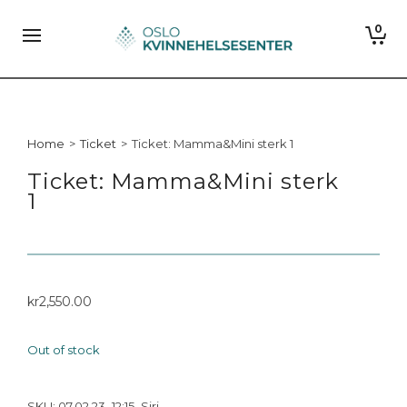
0
Home
>
Ticket
>
Ticket: Mamma&Mini sterk 1
Ticket: Mamma&Mini sterk
1
kr
2,550.00
Out of stock
SKU:
07.02.23_12:15_Siri