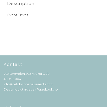
Description
Event Ticket
Kontakt
Vækerøveien 205 A, 0751 Oslo
400 92 004
info@oslokvinnehelsesenter.no
Design og utviklet av
PageLook.no