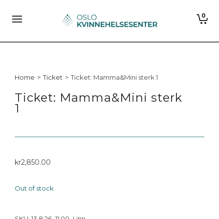
0
Home
>
Ticket
>
Ticket: Mamma&Mini sterk 1
Ticket: Mamma&Mini sterk
1
kr
2,850.00
Out of stock
SKU:
13.8.26_11:00_Linn