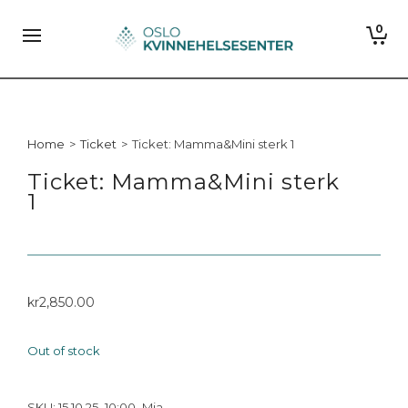
0
Home
>
Ticket
>
Ticket: Mamma&Mini sterk 1
Ticket: Mamma&Mini sterk
1
kr
2,850.00
Out of stock
SKU:
15.10.25_10:00_Mia