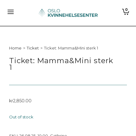
0
Home
>
Ticket
>
Ticket: Mamma&Mini sterk 1
Ticket: Mamma&Mini sterk
1
kr
2,850.00
Out of stock
SKU:
26.08.25_10:00_Cathrine