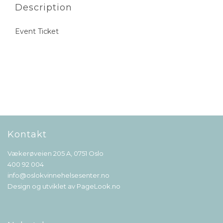
Description
Event Ticket
Kontakt
Vækerøveien 205 A, 0751 Oslo
400 92 004
info@oslokvinnehelsesenter.no
Design og utviklet av
PageLook.no