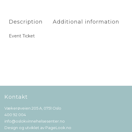
Description
Additional information
Event Ticket
Kontakt
Vækerøveien 205 A, 0751 Oslo
400 92 004
info@oslokvinnehelsesenter.no
Design og utviklet av
PageLook.no