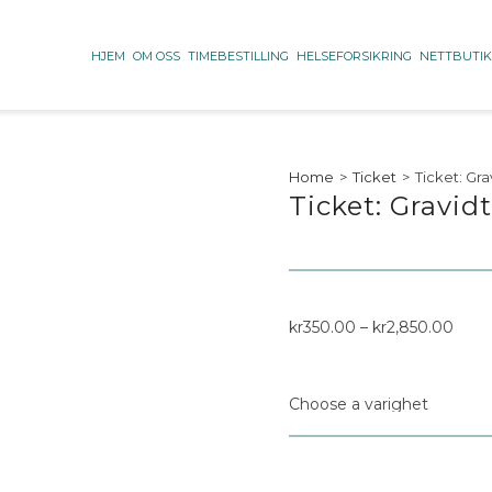
HJEM
OM OSS
TIMEBESTILLING
HELSEFORSIKRING
NETTBUTI
Home
>
Ticket
>
Ticket: Gr
Ticket: Gravid
kr
350.00
–
kr
2,850.00