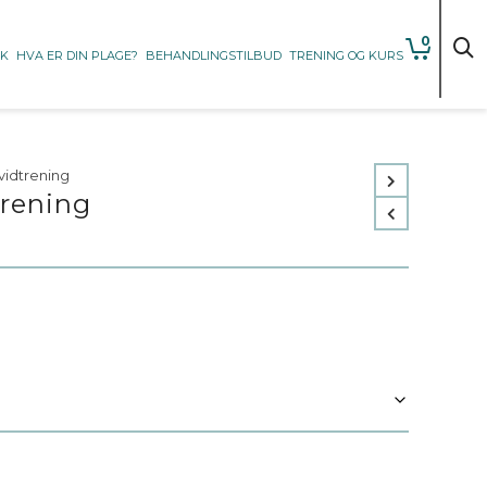
0
KK
HVA ER DIN PLAGE?
BEHANDLINGSTILBUD
TRENING OG KURS
avidtrening
trening