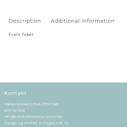
Description
Additional information
Event Ticket
Kontakt
Vækerøveien 205 A, 0751 Oslo
400 92 004
info@oslokvinnehelsesenter.no
Design og utviklet av
PageLook.no