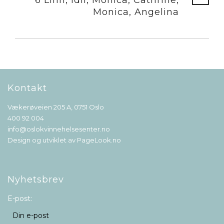
Monica, Angelina
Kontakt
Vækerøveien 205 A, 0751 Oslo
400 92 004
info@oslokvinnehelsesenter.no
Design og utviklet av
PageLook.no
Nyhetsbrev
E-post: